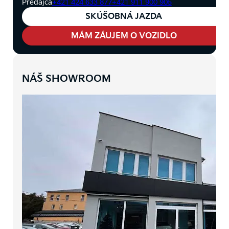
Predajca
+421 424 633 877
+421 911 900 905
SKÚŠOBNÁ JAZDA
MÁM ZÁUJEM O VOZIDLO
NÁŠ SHOWROOM