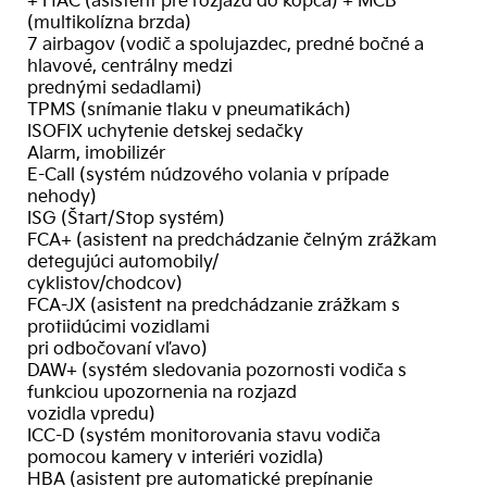
+ HAC (asistent pre rozjazd do kopca) + MCB
(multikolízna brzda)
7 airbagov (vodič a spolujazdec, predné bočné a
hlavové, centrálny medzi
prednými sedadlami)
TPMS (snímanie tlaku v pneumatikách)
ISOFIX uchytenie detskej sedačky
Alarm, imobilizér
E-Call (systém núdzového volania v prípade
nehody)
ISG (Štart/Stop systém)
FCA+ (asistent na predchádzanie čelným zrážkam
detegujúci automobily/
cyklistov/chodcov)
FCA-JX (asistent na predchádzanie zrážkam s
protiidúcimi vozidlami
pri odbočovaní vľavo)
DAW+ (systém sledovania pozornosti vodiča s
funkciou upozornenia na rozjazd
vozidla vpredu)
ICC-D (systém monitorovania stavu vodiča
pomocou kamery v interiéri vozidla)
HBA (asistent pre automatické prepínanie