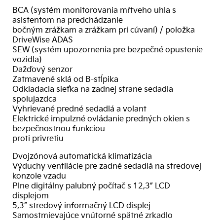
BCA (systém monitorovania mŕtveho uhla s
asistentom na predchádzanie
bočným zrážkam a zrážkam pri cúvaní) / položka
DriveWise ADAS
SEW (systém upozornenia pre bezpečné opustenie
vozidla)
Dažďový senzor
Zatmavené sklá od B-stĺpika
Odkladacia sieťka na zadnej strane sedadla
spolujazdca
Vyhrievané predné sedadlá a volant
Elektrické impulzné ovládanie predných okien s
bezpečnostnou funkciou
proti privretiu
Dvojzónová automatická klimatizácia
Výduchy ventilácie pre zadné sedadlá na stredovej
konzole vzadu
Plne digitálny palubný počítač s 12,3” LCD
displejom
5,3” stredový informačný LCD displej
Samostmievajúce vnútorné spätné zrkadlo