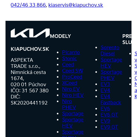
042/46 33 866
,
kiaservis@kiapuchov.sk
MODELY
PRED
SLUŽ
Sorento
KIAPUCHOV.SK
Picanto
Diesel
Stonic
Sportage
v
ASPEKTA
Ceed
HEV
S
TRADE s.r.o.,
Ceed SW
Sportage
v
Nimnická cesta
ProCeed
PHEV
1674,
XCeed
EV3
020 01 Púchov
Niro EV
EV4
a
IČO: 31 567 380
Niro HEV
EV4
DIČ:
Niro
Fastback
SK2020441192
PHEV
EV6
Sportage
EV6 GT
Sportage
EV9
HEV
EV9 GT
Sportage