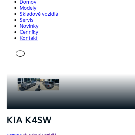
Domov
Modely
Skladové vozidlá
Servis
Novinky
Cenníky
Kontakt
KIA K4SW