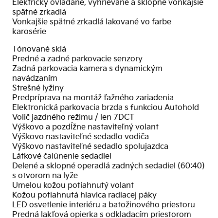
Elektricky ovládané, vyhrievané a sklopné vonkajšie
spätné zrkadlá
Vonkajšie spätné zrkadlá lakované vo farbe
karosérie
Tónované sklá
Predné a zadné parkovacie senzory
Zadná parkovacia kamera s dynamickým
navádzaním
Strešné lyžiny
Predpríprava na montáž ťažného zariadenia
Elektronická parkovacia brzda s funkciou Autohold
Volič jazdného režimu / len 7DCT
Výškovo a pozdĺžne nastaviteľný volant
Výškovo nastaviteľné sedadlo vodiča
Výškovo nastaviteľné sedadlo spolujazdca
Látkové čalúnenie sedadiel
Delené a sklopné operadlá zadných sedadiel (60:40)
s otvorom na lyže
Umelou kožou potiahnutý volant
Kožou potiahnutá hlavica radiacej páky
LED osvetlenie interiéru a batožinového priestoru
Predná lakťová opierka s odkladacím priestorom