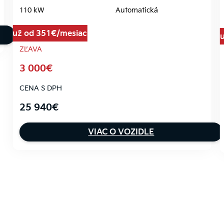
110 kW
Automatická
už od 351€/mesiac
ZĽAVA
3 000€
CENA S DPH
25 940€
VIAC O VOZIDLE