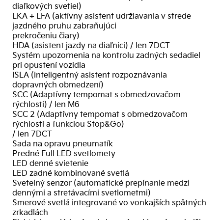
diaľkových svetiel)
LKA + LFA (aktívny asistent udržiavania v strede
jazdného pruhu zabraňujúci
prekročeniu čiary)
HDA (asistent jazdy na diaľnici) / len 7DCT
Systém upozornenia na kontrolu zadných sedadiel
pri opustení vozidla
ISLA (inteligentný asistent rozpoznávania
dopravných obmedzení)
SCC (Adaptívny tempomat s obmedzovačom
rýchlosti) / len M6
SCC 2 (Adaptívny tempomat s obmedzovačom
rýchlosti a funkciou Stop&Go)
/ len 7DCT
Sada na opravu pneumatík
Predné Full LED svetlomety
LED denné svietenie
LED zadné kombinované svetlá
Svetelný senzor (automatické prepínanie medzi
dennými a stretávacími svetlometmi)
Smerové svetlá integrované vo vonkajších spätných
zrkadlách