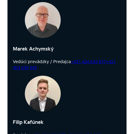
Marek Achymský
Vedúci prevádzky / Predajca
+421 424 633 877
+421
903 539 939
Filip Kafúnek