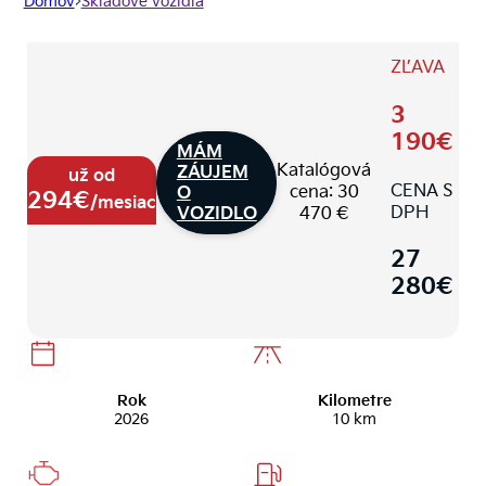
Domov
>
Skladové vozidlá
ZĽAVA
3
190€
MÁM
Katalógová
ZÁUJEM
už od
CENA S
cena: 30
O
294€
/mesiac
DPH
470 €
VOZIDLO
27
280€
Rok
Kilometre
2026
10 km