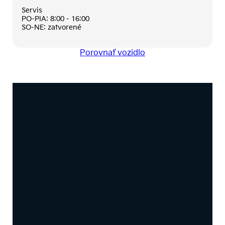
Servis
PO-PIA: 8:00 - 16:00
SO-NE: zatvorené
Porovnať vozidlo