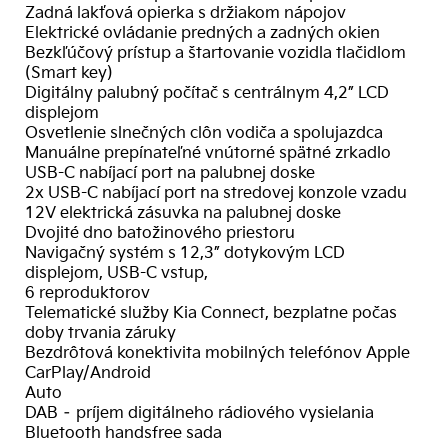
Zadná lakťová opierka s držiakom nápojov
Elektrické ovládanie predných a zadných okien
Bezkľúčový prístup a štartovanie vozidla tlačidlom
(Smart key)
Digitálny palubný počítač s centrálnym 4,2” LCD
displejom
Osvetlenie slnečných clôn vodiča a spolujazdca
Manuálne prepínateľné vnútorné spätné zrkadlo
USB-C nabíjací port na palubnej doske
2x USB-C nabíjací port na stredovej konzole vzadu
12V elektrická zásuvka na palubnej doske
Dvojité dno batožinového priestoru
Navigačný systém s 12,3” dotykovým LCD
displejom, USB-C vstup,
6 reproduktorov
Telematické služby Kia Connect, bezplatne počas
doby trvania záruky
Bezdrôtová konektivita mobilných telefónov Apple
CarPlay/Android
Auto
DAB – príjem digitálneho rádiového vysielania
Bluetooth handsfree sada