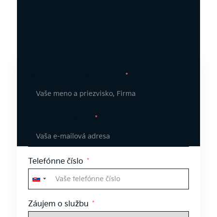
Meno a priezvisko / Firma
E-mailová adresa
Telefónne číslo
Slovakia
+421
Záujem o službu