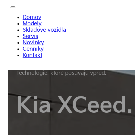
Domov
Modely
Skladové vozidlá
Servis
Novinky
Cenníky
Kontakt
Technológie, ktoré posúvajú vpred.
Kia XCeed.