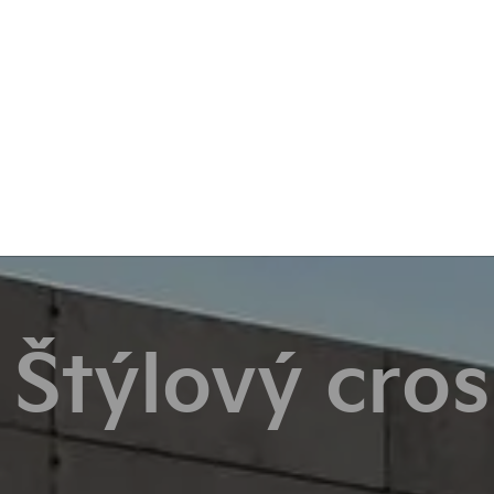
 Štýlový cros