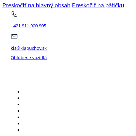
Preskočiť na hlavný obsah
Preskočiť na pätičku
+421 911 900 905
kia@kiapuchov.sk
Obľúbené vozidlá
KIAPUCHOV.SK
DOMOV
MODELY
SKLADOVÉ VOZIDLÁ
SERVIS
NOVINKY
CENNÍKY
KONTAKT