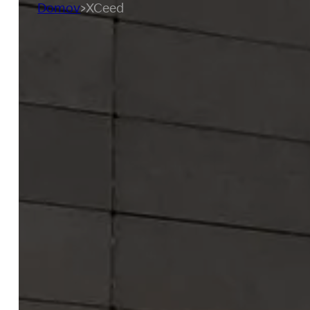
Domov
>
XCeed