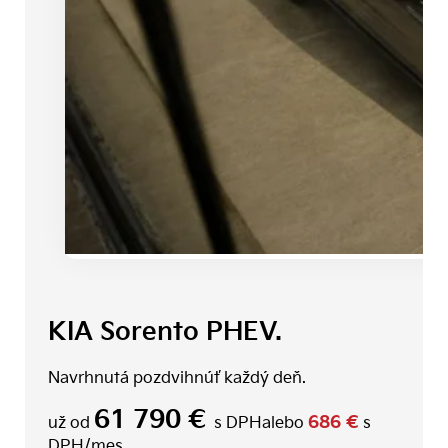
KIA Sorento PHEV.
Navrhnutá pozdvihnúť každý deň.
61 790 €
686 €
už od
s DPH
alebo
s
DPH/mes.