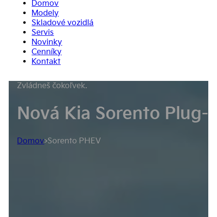
Domov
Modely
Skladové vozidlá
Servis
Novinky
Cenníky
Kontakt
Zvládneš čokoľvek.
Nová Kia Sorento Plug-i
Domov
>
Sorento PHEV