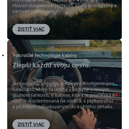
Hovorí dizajnovým jazykom, ktorý je robustný a
zároveň rafinovaný.
ZISTIŤ VIAC
Pokročilé technológie kabíny
Zlepší každú svoju cestu.
Jednoducho a hladko, s novými inteligentnými
funkciami, ktoré ťa udržia v pohybe s novým
druhom ľahkosti. V kabíne, ktorá je priateľská k
rodine aj orientovaná na vodiča, s plynulosťou
a pôžitkom zabudovaným do každého detailu.
ZISTIŤ VIAC