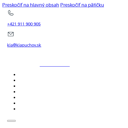
Preskočiť na hlavný obsah
Preskočiť na pätičku
+421 911 900 905
kia@kiapuchov.sk
KIAPUCHOV.SK
DOMOV
MODELY
SKLADOVÉ VOZIDLÁ
SERVIS
NOVINKY
CENNÍKY
KONTAKT