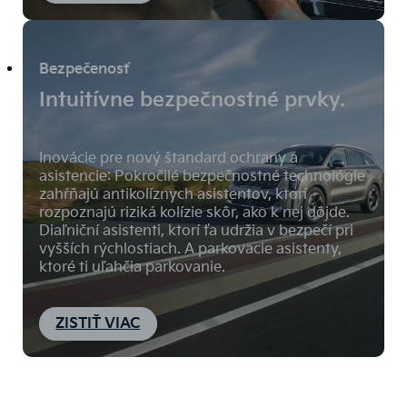
Bezpečenosť
Intuitívne bezpečnostné prvky.
Inovácie pre nový štandard ochrany a
asistencie: Pokročilé bezpečnostné technológie
zahŕňajú antikolíznych asistentov, ktorí
rozpoznajú riziká kolízie skôr, ako k nej dôjde.
Diaľniční asistenti, ktorí ťa udržia v bezpečí pri
vyšších rýchlostiach. A parkovacie asistenty,
ktoré ti uľahčia parkovanie.
ZISTIŤ VIAC