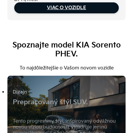
VIAC O VOZIDLE
Spoznajte model KIA Sorento
PHEV.
To najdôležitejšie o Vašom novom vozidle
Dizajn
Prepracovaný štýl SUV.
Tento progresívny štýl, inšpirovaný odvážnou
novou víziou budúcnosti, vyjadruje jemnú
rovnováhu medzi nápadným a pokojným.