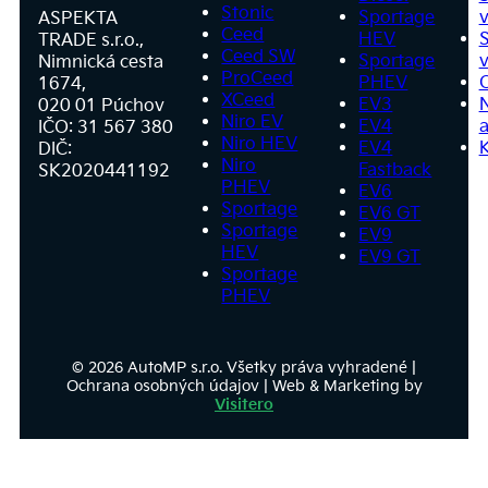
Stonic
Sportage
v
ASPEKTA
Ceed
HEV
S
TRADE s.r.o.,
Ceed SW
Sportage
v
Nimnická cesta
ProCeed
PHEV
1674,
XCeed
EV3
020 01 Púchov
Niro EV
EV4
a
IČO: 31 567 380
Niro HEV
EV4
DIČ:
Niro
Fastback
SK2020441192
PHEV
EV6
Sportage
EV6 GT
Sportage
EV9
HEV
EV9 GT
Sportage
PHEV
© 2026 AutoMP s.r.o. Všetky práva vyhradené |
Ochrana osobných údajov | Web & Marketing by
Visitero