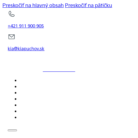
Preskočiť na hlavný obsah
Preskočiť na pätičku
+421 911 900 905
kia@kiapuchov.sk
KIAPUCHOV.SK
DOMOV
MODELY
SKLADOVÉ VOZIDLÁ
SERVIS
NOVINKY
CENNÍKY
KONTAKT