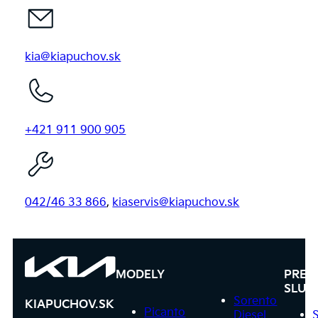
kia@kiapuchov.sk
+421 911 900 905
042/46 33 866
,
kiaservis@kiapuchov.sk
MODELY
PRED
SLUŽ
Sorento
KIAPUCHOV.SK
Picanto
Diesel