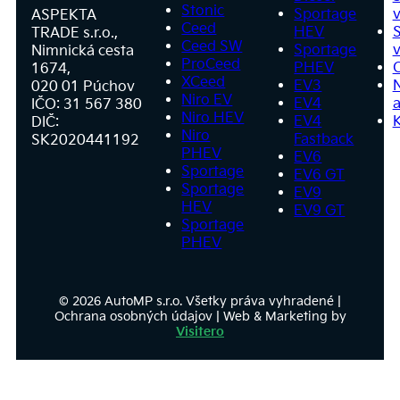
Stonic
Sportage
v
ASPEKTA
Ceed
HEV
S
TRADE s.r.o.,
Ceed SW
Sportage
v
Nimnická cesta
ProCeed
PHEV
1674,
XCeed
EV3
020 01 Púchov
Niro EV
EV4
a
IČO: 31 567 380
Niro HEV
EV4
DIČ:
Niro
Fastback
SK2020441192
PHEV
EV6
Sportage
EV6 GT
Sportage
EV9
HEV
EV9 GT
Sportage
PHEV
© 2026 AutoMP s.r.o. Všetky práva vyhradené |
Ochrana osobných údajov | Web & Marketing by
Visitero