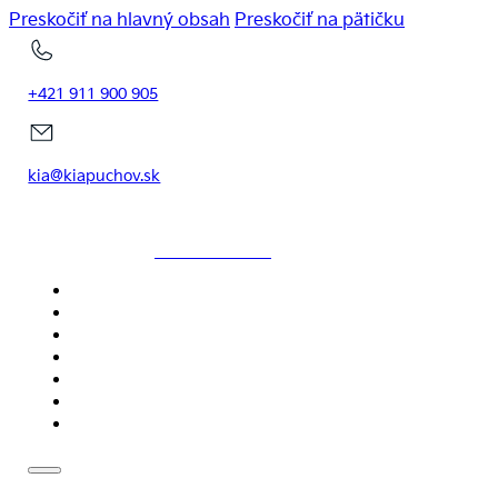
Preskočiť na hlavný obsah
Preskočiť na pätičku
+421 911 900 905
kia@kiapuchov.sk
KIAPUCHOV.SK
DOMOV
MODELY
SKLADOVÉ VOZIDLÁ
SERVIS
NOVINKY
CENNÍKY
KONTAKT