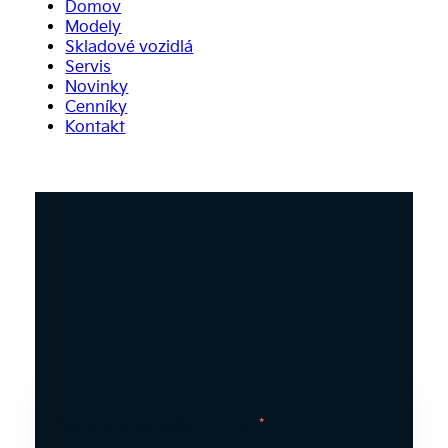
Domov
Modely
Skladové vozidlá
Servis
Novinky
Cenníky
Kontakt
Meno a priezvisko / Firma