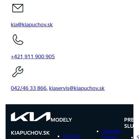
kia@kiapuchov.sk
+421 911 900 905
042/46 33 866
,
kiaservis@kiapuchov.sk
MODELY
PRED
SLUŽ
Sorento
KIAPUCHOV.SK
Picanto
Diesel