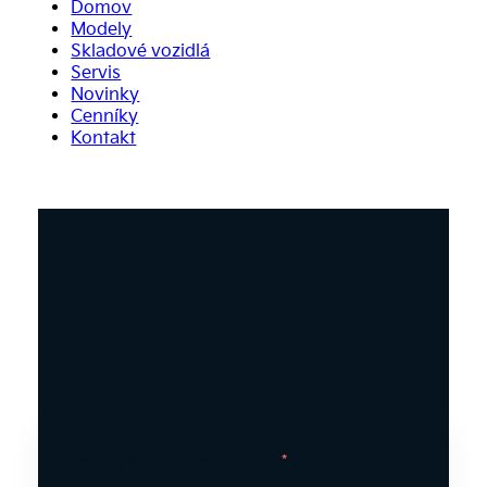
Domov
Modely
Skladové vozidlá
Servis
Novinky
Cenníky
Kontakt
Meno a priezvisko / Firma