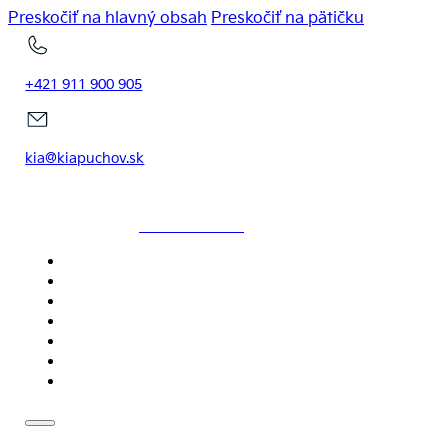
Preskočiť na hlavný obsah
Preskočiť na pätičku
+421 911 900 905
kia@kiapuchov.sk
KIAPUCHOV.SK
DOMOV
MODELY
SKLADOVÉ VOZIDLÁ
SERVIS
NOVINKY
CENNÍKY
KONTAKT