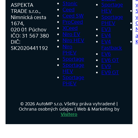
Stonic
Sportage
v
ASPEKTA
Ceed
HEV
S
TRADE s.r.o.,
Ceed SW
Sportage
v
Nimnická cesta
ProCeed
PHEV
1674,
XCeed
EV3
020 01 Púchov
Niro EV
EV4
a
IČO: 31 567 380
Niro HEV
EV4
DIČ:
Niro
Fastback
SK2020441192
PHEV
EV6
Sportage
EV6 GT
Sportage
EV9
HEV
EV9 GT
Sportage
PHEV
© 2026 AutoMP s.r.o. Všetky práva vyhradené |
Ochrana osobných údajov | Web & Marketing by
Visitero