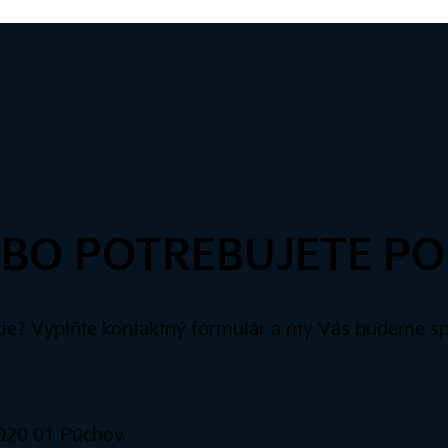
BO POTREBUJETE PO
cie? Vyplňte kontaktný formulár a my Vás budeme sp
 020 01 Púchov