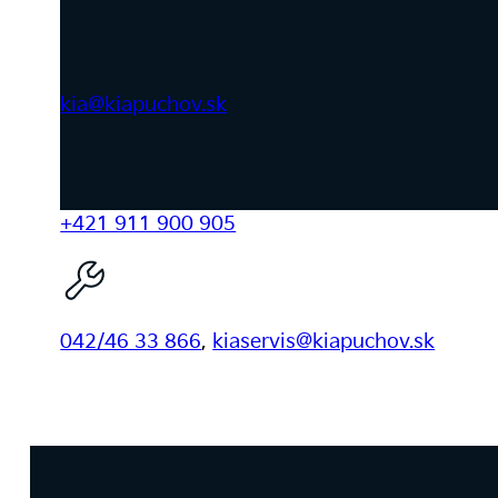
kia@kiapuchov.sk
+421 911 900 905
042/46 33 866
,
kiaservis@kiapuchov.sk