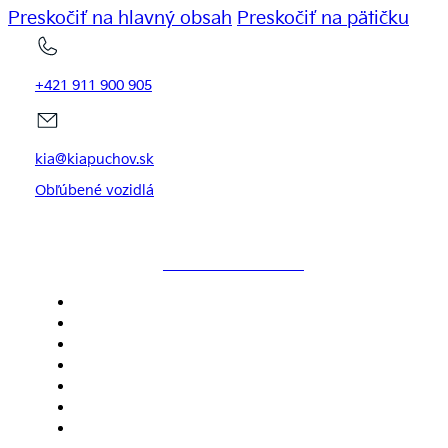
Preskočiť na hlavný obsah
Preskočiť na pätičku
+421 911 900 905
kia@kiapuchov.sk
Obľúbené vozidlá
KIAPUCHOV.SK
DOMOV
MODELY
SKLADOVÉ VOZIDLÁ
SERVIS
NOVINKY
CENNÍKY
KONTAKT