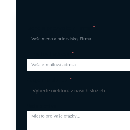
Meno a priezvisko / Firma
E-mailová adresa
Záujem o službu
Vaša správa