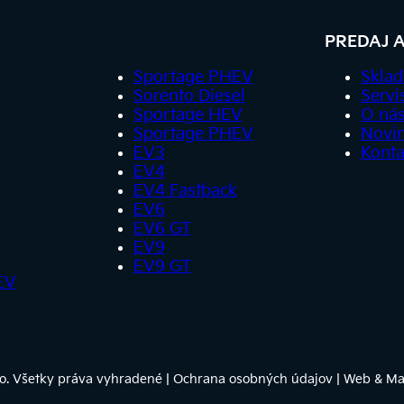
PREDAJ A
Sportage PHEV
Sklad
Sorento Diesel
Servi
Sportage HEV
O ná
Sportage PHEV
Novin
EV3
Konta
EV4
EV4 Fastback
EV6
EV6 GT
EV9
EV9 GT
EV
.o. Všetky práva vyhradené | Ochrana osobných údajov | Web & M