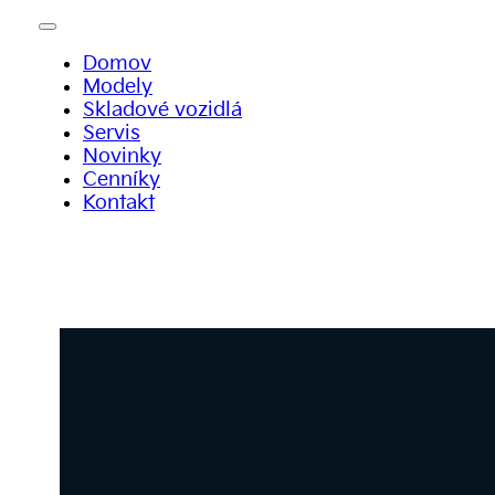
Domov
Modely
Skladové vozidlá
Servis
Novinky
Cenníky
Kontakt