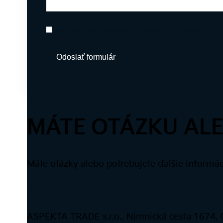
Súhlasím so spracovaním osobných údajov
Odoslať formulár
Alternative:
MÁTE OTÁZKU ALE
Máte otázky alebo potrebujete ďalšie informá
ASPEKTA TRADE s.r.o., Nimnická cesta 1674,