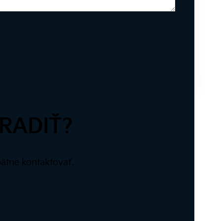
RADIŤ?
ätne kontaktovať.