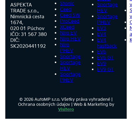
Stonic
Sportage
v
ASPEKTA
Ceed
HEV
S
TRADE s.r.o.,
Ceed SW
Sportage
v
Nimnická cesta
ProCeed
PHEV
1674,
XCeed
EV3
020 01 Púchov
Niro EV
EV4
a
IČO: 31 567 380
Niro HEV
EV4
DIČ:
Niro
Fastback
SK2020441192
PHEV
EV6
Sportage
EV6 GT
Sportage
EV9
HEV
EV9 GT
Sportage
PHEV
© 2026 AutoMP s.r.o. Všetky práva vyhradené |
Ochrana osobných údajov | Web & Marketing by
Visitero