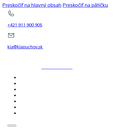
Preskočiť na hlavný obsah
Preskočiť na pätičku
+421 911 900 905
kia@kiapuchov.sk
KIAPUCHOV.SK
DOMOV
MODELY
SKLADOVÉ VOZIDLÁ
SERVIS
NOVINKY
CENNÍKY
KONTAKT