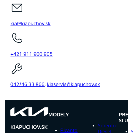
kia@kiapuchov.sk
+421 911 900 905
042/46 33 866
,
kiaservis@kiapuchov.sk
MODELY
PRED
SLUŽ
Sorento
KIAPUCHOV.SK
Picanto
Diesel