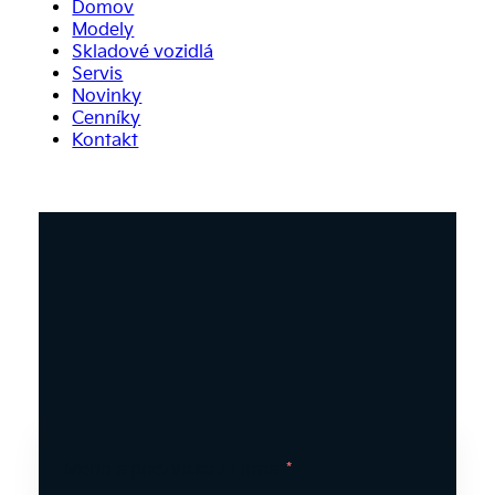
Domov
Modely
Skladové vozidlá
Servis
Novinky
Cenníky
Kontakt
Meno a priezvisko / Firma